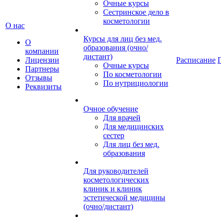
Очные курсы
Сестринское дело в
косметологии
О нас
Курсы для лиц без мед.
О
образования (очно/
компании
дистант)
Лицензии
Расписание
Очные курсы
Партнеры
По косметологии
Отзывы
По нутрициологии
Реквизиты
Очное обучение
Для врачей
Для медицинских
сестер
Для лиц без мед.
образования
Для руководителей
косметологических
клиник и клиник
эстетической медицины
(очно/дистант)