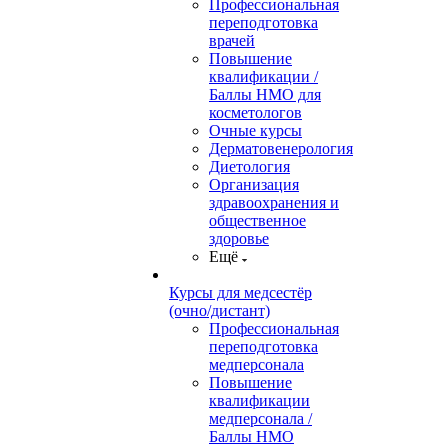
Профессиональная
переподготовка
врачей
Повышение
квалификации /
Баллы НМО для
косметологов
Очные курсы
Дерматовенерология
Диетология
Организация
здравоохранения и
общественное
здоровье
Ещё
Курсы для медсестёр
(очно/дистант)
Профессиональная
переподготовка
медперсонала
Повышение
квалификации
медперсонала /
Баллы НМО