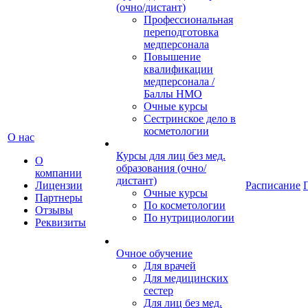
(очно/дистант)
Профессиональная
переподготовка
медперсонала
Повышение
квалификации
медперсонала /
Баллы НМО
Очные курсы
Сестринское дело в
косметологии
О нас
Курсы для лиц без мед.
О
образования (очно/
компании
дистант)
Лицензии
Расписание
Очные курсы
Партнеры
По косметологии
Отзывы
По нутрициологии
Реквизиты
Очное обучение
Для врачей
Для медицинских
сестер
Для лиц без мед.