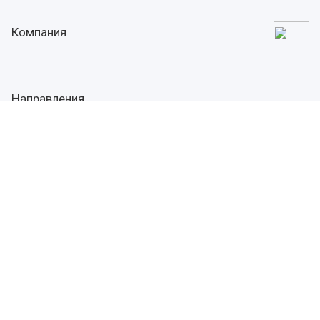
Компания
Направления
+79372354522
Заказать звонок